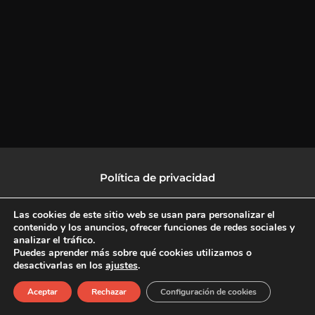
Política de privacidad
Política de protección de datos
Las cookies de este sitio web se usan para personalizar el
contenido y los anuncios, ofrecer funciones de redes sociales y
analizar el tráfico.
Política de Cookies
Puedes aprender más sobre qué cookies utilizamos o
desactivarlas en los
ajustes
.
F
X
L
I
Aceptar
Rechazar
Configuración de cookies
a
-
i
n
c
t
n
s
Copyright © 2026 CulturalTV
e
w
k
t