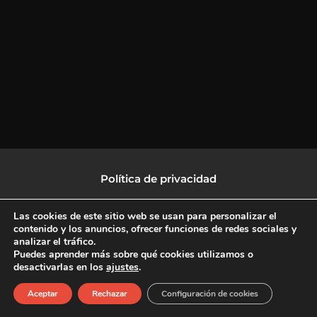
Política de privacidad
Política de protección de datos
Las cookies de este sitio web se usan para personalizar el
contenido y los anuncios, ofrecer funciones de redes sociales y
analizar el tráfico.
Política de Cookies
Puedes aprender más sobre qué cookies utilizamos o
desactivarlas en los
ajustes
.
F
X
L
I
Aceptar
Rechazar
Configuración de cookies
a
-
i
n
c
t
n
s
Copyright © 2026 CulturalTV
e
w
k
t