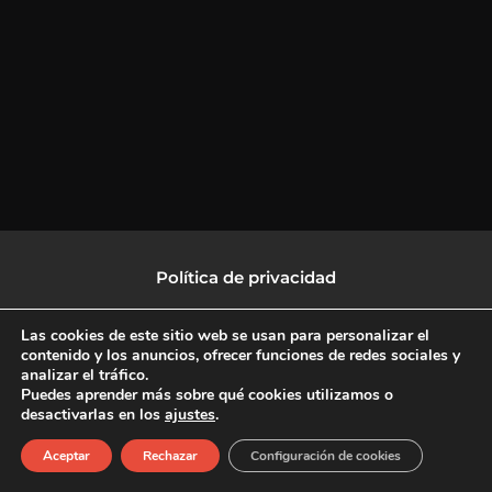
Política de privacidad
Política de protección de datos
Las cookies de este sitio web se usan para personalizar el
contenido y los anuncios, ofrecer funciones de redes sociales y
analizar el tráfico.
Política de Cookies
Puedes aprender más sobre qué cookies utilizamos o
desactivarlas en los
ajustes
.
F
X
L
I
Aceptar
Rechazar
Configuración de cookies
a
-
i
n
c
t
n
s
Copyright © 2026 CulturalTV
e
w
k
t