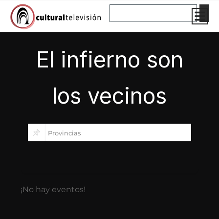
Ir
Buscar
al
contenido
El infierno son
los vecinos
¡No hay eventos!