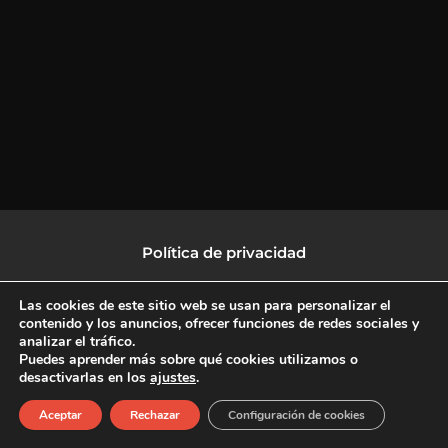
Política de privacidad
Política de protección de datos
Las cookies de este sitio web se usan para personalizar el
contenido y los anuncios, ofrecer funciones de redes sociales y
analizar el tráfico.
Política de Cookies
Puedes aprender más sobre qué cookies utilizamos o
desactivarlas en los
ajustes
.
F
X
L
I
Aceptar
Rechazar
Configuración de cookies
a
-
i
n
c
t
n
s
Copyright © 2026 CulturalTV
e
w
k
t