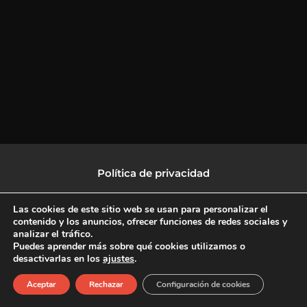
Política de privacidad
Política de protección de datos
Las cookies de este sitio web se usan para personalizar el
contenido y los anuncios, ofrecer funciones de redes sociales y
analizar el tráfico.
Política de Cookies
Puedes aprender más sobre qué cookies utilizamos o
desactivarlas en los
ajustes
.
F
X
L
I
Aceptar
Rechazar
Configuración de cookies
a
-
i
n
c
t
n
s
Copyright © 2026 CulturalTV
e
w
k
t