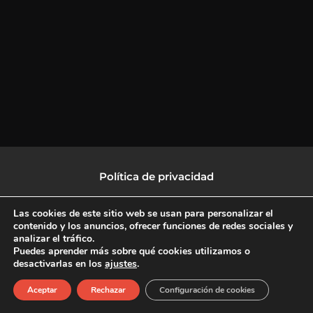
Política de privacidad
Política de protección de datos
Las cookies de este sitio web se usan para personalizar el
contenido y los anuncios, ofrecer funciones de redes sociales y
analizar el tráfico.
Política de Cookies
Puedes aprender más sobre qué cookies utilizamos o
desactivarlas en los
ajustes
.
F
X
L
I
Aceptar
Rechazar
Configuración de cookies
a
-
i
n
c
t
n
s
Copyright © 2026 CulturalTV
e
w
k
t