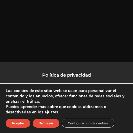
Política de privacidad
Política de protección de datos
Las cookies de este sitio web se usan para personalizar el
contenido y los anuncios, ofrecer funciones de redes sociales y
analizar el tráfico.
Política de Cookies
Puedes aprender más sobre qué cookies utilizamos o
desactivarlas en los
ajustes
.
F
X
L
I
Aceptar
Rechazar
Configuración de cookies
a
-
i
n
c
t
n
s
Copyright © 2026 CulturalTV
e
w
k
t