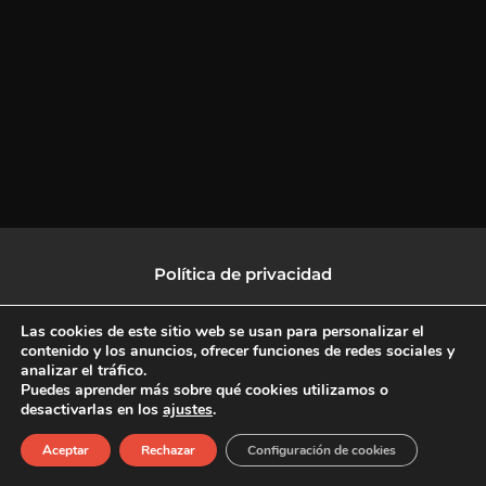
Política de privacidad
Política de protección de datos
Las cookies de este sitio web se usan para personalizar el
contenido y los anuncios, ofrecer funciones de redes sociales y
analizar el tráfico.
Política de Cookies
Puedes aprender más sobre qué cookies utilizamos o
desactivarlas en los
ajustes
.
F
X
L
I
Aceptar
Rechazar
Configuración de cookies
a
-
i
n
c
t
n
s
Copyright © 2026 CulturalTV
e
w
k
t