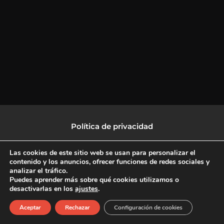
Política de privacidad
Política de protección de datos
Las cookies de este sitio web se usan para personalizar el
contenido y los anuncios, ofrecer funciones de redes sociales y
analizar el tráfico.
Política de Cookies
Puedes aprender más sobre qué cookies utilizamos o
desactivarlas en los
ajustes
.
F
X
L
I
Aceptar
Rechazar
Configuración de cookies
a
-
i
n
c
t
n
s
Copyright © 2026 CulturalTV
e
w
k
t