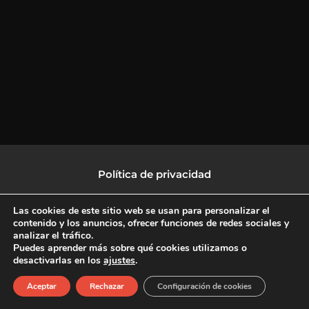
Política de privacidad
Política de protección de datos
Las cookies de este sitio web se usan para personalizar el
contenido y los anuncios, ofrecer funciones de redes sociales y
analizar el tráfico.
Política de Cookies
Puedes aprender más sobre qué cookies utilizamos o
desactivarlas en los
ajustes
.
F
X
L
I
Aceptar
Rechazar
Configuración de cookies
a
-
i
n
c
t
n
s
Copyright © 2026 CulturalTV
e
w
k
t