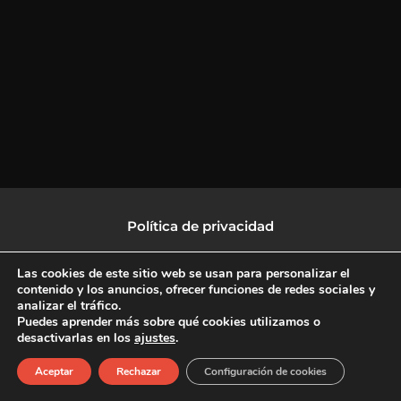
Política de privacidad
Política de protección de datos
Las cookies de este sitio web se usan para personalizar el
contenido y los anuncios, ofrecer funciones de redes sociales y
analizar el tráfico.
Política de Cookies
Puedes aprender más sobre qué cookies utilizamos o
desactivarlas en los
ajustes
.
F
X
L
I
Aceptar
Rechazar
Configuración de cookies
a
-
i
n
c
t
n
s
Copyright © 2026 CulturalTV
e
w
k
t