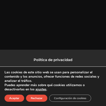
Política de privacidad
Política de protección de datos
Las cookies de este sitio web se usan para personalizar el
contenido y los anuncios, ofrecer funciones de redes sociales y
analizar el tráfico.
Política de Cookies
Puedes aprender más sobre qué cookies utilizamos o
desactivarlas en los
ajustes
.
F
X
L
I
Aceptar
Rechazar
Configuración de cookies
a
-
i
n
c
t
n
s
Copyright © 2026 CulturalTV
e
w
k
t