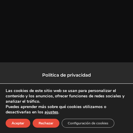
Política de privacidad
Política de protección de datos
Las cookies de este sitio web se usan para personalizar el
contenido y los anuncios, ofrecer funciones de redes sociales y
analizar el tráfico.
Política de Cookies
Puedes aprender más sobre qué cookies utilizamos o
desactivarlas en los
ajustes
.
F
X
L
I
Aceptar
Rechazar
Configuración de cookies
a
-
i
n
c
t
n
s
Copyright © 2026 CulturalTV
e
w
k
t