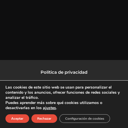
Política de privacidad
Política de protección de datos
Las cookies de este sitio web se usan para personalizar el
contenido y los anuncios, ofrecer funciones de redes sociales y
analizar el tráfico.
Política de Cookies
Puedes aprender más sobre qué cookies utilizamos o
desactivarlas en los
ajustes
.
F
X
L
I
Aceptar
Rechazar
Configuración de cookies
a
-
i
n
c
t
n
s
Copyright © 2026 CulturalTV
e
w
k
t