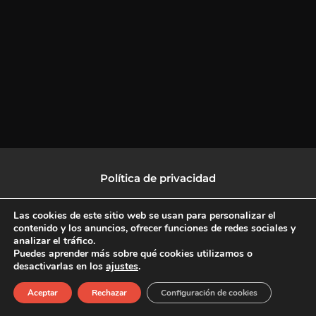
Política de privacidad
Política de protección de datos
Las cookies de este sitio web se usan para personalizar el
contenido y los anuncios, ofrecer funciones de redes sociales y
analizar el tráfico.
Política de Cookies
Puedes aprender más sobre qué cookies utilizamos o
desactivarlas en los
ajustes
.
F
X
L
I
Aceptar
Rechazar
Configuración de cookies
a
-
i
n
c
t
n
s
Copyright © 2026 CulturalTV
e
w
k
t