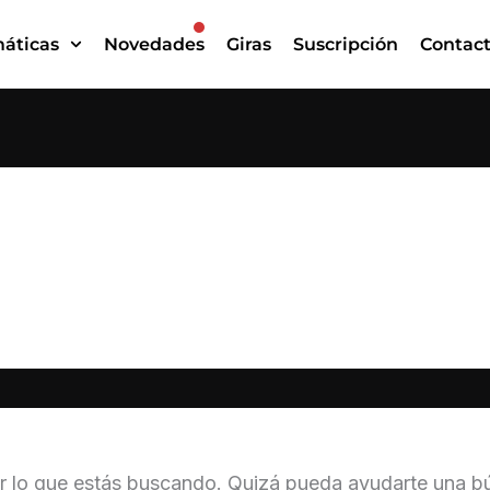
áticas
Novedades
Giras
Suscripción
Contac
Jan Lisiecki
 lo que estás buscando. Quizá pueda ayudarte una b