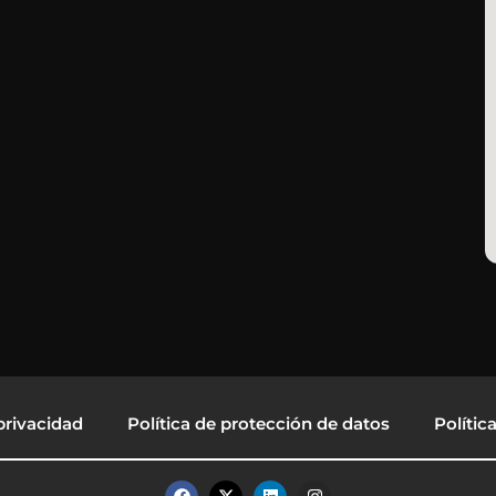
privacidad
Política de protección de datos
Polític
F
X
L
I