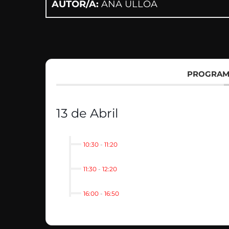
AUTOR/A:
ANA ULLOA
PROGRAM
13 de Abril
10:30
-
11:20
11:30
-
12:20
16:00
-
16:50