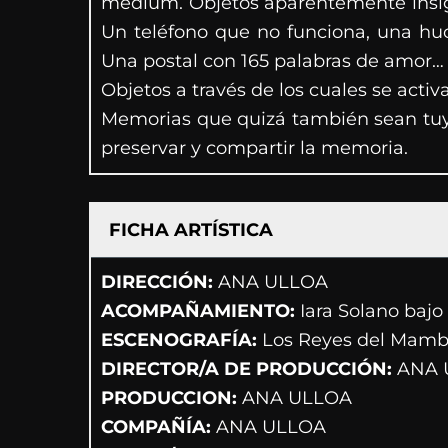
médium. Objetos aparentemente insign
Un teléfono que no funciona, una hu
Una postal con 165 palabras de amor…
Objetos a través de los cuales se acti
Memorias que quizá también sean tuyas
preservar y compartir la memoria.
FICHA ARTÍSTICA
DIRECCIÓN:
ANA ULLOA
ACOMPAÑAMIENTO:
Iara Solano bajo 
ESCENOGRAFÍA:
Los Reyes del Mam
DIRECTOR/A DE PRODUCCIÓN:
ANA 
PRODUCCION:
ANA ULLOA
COMPAÑÍA:
ANA ULLOA