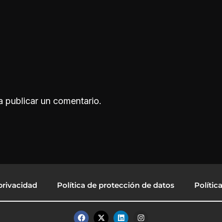
 publicar un comentario.
privacidad
Política de protección de datos
Polític
F
X
L
I
a
-
i
n