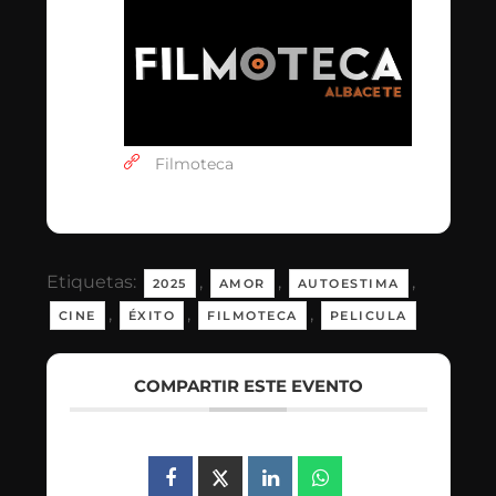
Filmoteca
Etiquetas:
,
,
,
2025
AMOR
AUTOESTIMA
,
,
,
CINE
ÉXITO
FILMOTECA
PELICULA
COMPARTIR ESTE EVENTO