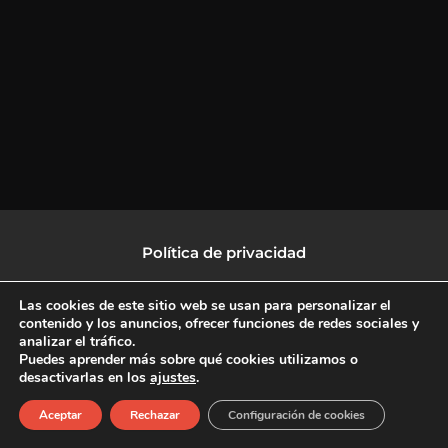
Política de privacidad
Política de protección de datos
Las cookies de este sitio web se usan para personalizar el
contenido y los anuncios, ofrecer funciones de redes sociales y
analizar el tráfico.
Política de Cookies
Puedes aprender más sobre qué cookies utilizamos o
desactivarlas en los
ajustes
.
F
X
L
I
Aceptar
Rechazar
Configuración de cookies
a
-
i
n
c
t
n
s
Copyright © 2026 CulturalTV
e
w
k
t