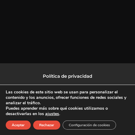
Política de privacidad
Política de protección de datos
Las cookies de este sitio web se usan para personalizar el
contenido y los anuncios, ofrecer funciones de redes sociales y
analizar el tráfico.
Política de Cookies
Puedes aprender más sobre qué cookies utilizamos o
desactivarlas en los
ajustes
.
F
X
L
I
Aceptar
Rechazar
Configuración de cookies
a
-
i
n
c
t
n
s
Copyright © 2026 CulturalTV
e
w
k
t