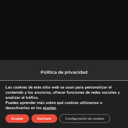
Política de privacidad
Política de protección de datos
Las cookies de este sitio web se usan para personalizar el
contenido y los anuncios, ofrecer funciones de redes sociales y
analizar el tráfico.
Política de Cookies
Puedes aprender más sobre qué cookies utilizamos o
desactivarlas en los
ajustes
.
F
X
L
I
Aceptar
Rechazar
Configuración de cookies
a
-
i
n
c
t
n
s
Copyright © 2026 CulturalTV
e
w
k
t