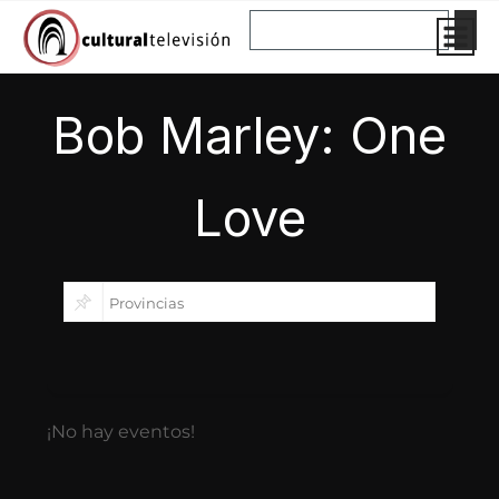
Ir
Buscar
al
contenido
Bob Marley: One
Love
¡No hay eventos!